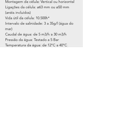
Montagem da célula: Vertical ou horizontal
Ligações da célula: ø63 mm ou ø50 mm
(anéis incluídos)
Vida útil da célula: 10.500h*
Intervalo de salinidade: 3 a 35g/l (água do
mar)
Caudal de água: de 5 m3/h a 30 m3/h
Pressão da água: Testado a 5 Bar
Temperatura da água: de 12°C a 40°C
Temperatura ambiente: Testado a 50°C
Inversão de polaridade: 3h a 8h
Refrigeração: Ventilação forçada
Garantia: 2 anos
CONTACTOS
210 476 073
(chamada para a rede fixa nacional)
geral@gotazul.pt