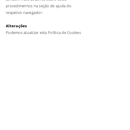
procedimentos na seção de ajuda do
respetivo navegador.
Alterações
​Podemos atualizar esta Política de Cookies
pontualmente, para que reflita, por exemplo,
alterações nas nossas práticas ou por outras
razões operacionais, legais ou regulatórias.
Contactos
Para obter mais informações sobre o
tratamento dos seus dados ou para qualquer
esclarecimento sobre a proteção de dados,
pode contactar a nossa empresa, através dos
contactos disponíveis no website.