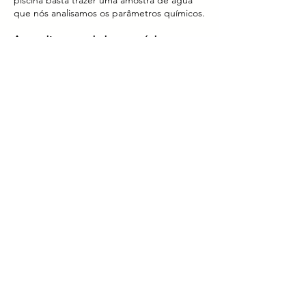
piscina basta trazer uma amostra de água
que nós analisamos os parâmetros químicos.
Aproveite a sua piscina ao máximo, sem
correr riscos!
FALE CONNOSCO
Outro aspecto na qualidade de filtração é
exactamente a qualidade da média filtrante