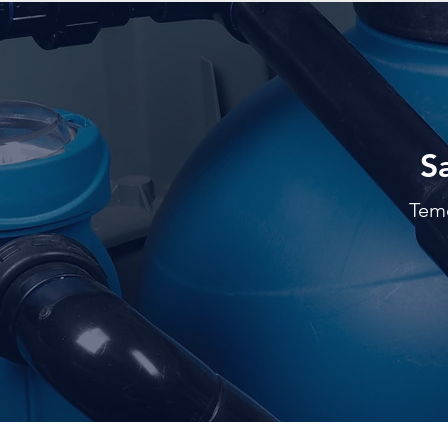
S
Temo