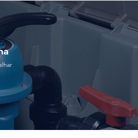
na
elhar