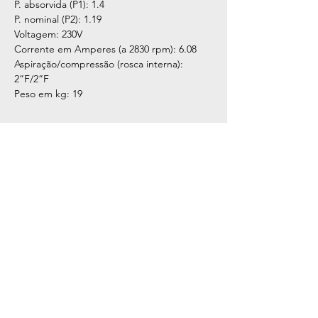
P. absorvida (P1): 1.4
P. nominal (P2): 1.19
Voltagem: 230V
Corrente em Amperes (a 2830 rpm): 6.08
Aspiração/compressão (rosca interna):
2”F/2”F
Peso em kg: 19
CONTACTOS
210 476 073
(chamada para a rede fixa nacional)
geral@gotazul.pt