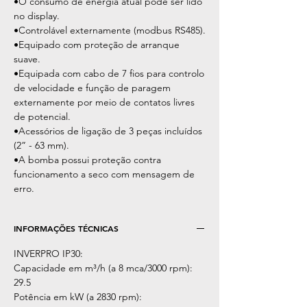
•O consumo de energia atual pode ser lido
no display.
•Controlável externamente (modbus RS485).
•Equipado com proteção de arranque
suave.
•Equipada com cabo de 7 fios para controlo
de velocidade e função de paragem
externamente por meio de contatos livres
de potencial.
•Acessórios de ligação de 3 peças incluídos
(2” - 63 mm).
•A bomba possui proteção contra
funcionamento a seco com mensagem de
erro.
INFORMAÇÕES TÉCNICAS
INVERPRO IP30:
Capacidade em m³/h (a 8 mca/3000 rpm):
29.5
Potência em kW (a 2830 rpm):