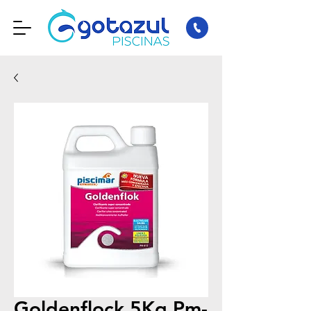
Goldenflock 5Kg Pm-