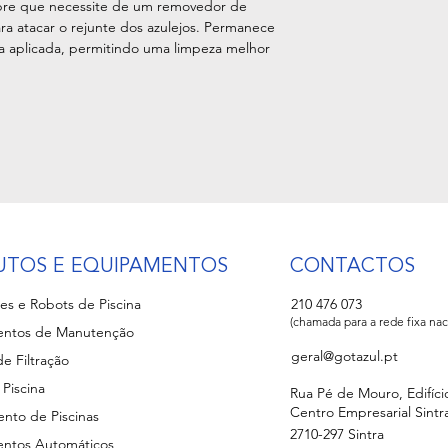
re que necessite de um removedor de
ra atacar o rejunte dos azulejos. Permanece
a aplicada, permitindo uma limpeza melhor
UTOS E EQUIPAMENTOS
CONTACTOS
es e Robots de Piscina
210 476 073
(chamada para a rede fixa nac
ntos de Manutenção
geral@gotazul.pt
e Filtração
 Piscina
Rua Pé de Mouro, Edifíci
Centro Empresarial Sintra 
nto de Piscinas
2710-297 Sintra
ntos Automáticos