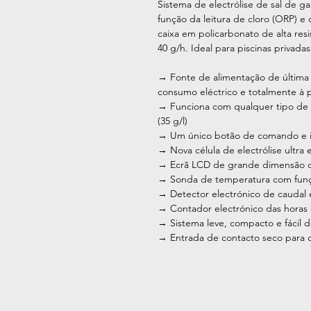
Sistema de electrólise de sal de 
função da leitura de cloro (ORP) e
caixa em policarbonato de alta re
40 g/h. Ideal para piscinas privada
→ Fonte de alimentação de últim
consumo eléctrico e totalmente à 
→ Funciona com qualquer tipo de s
(35 g/l)
→ Um único botão de comando e inte
→ Nova célula de electrólise ultra e
→ Ecrã LCD de grande dimensão co
→ Sonda de temperatura com funç
→ Detector electrónico de caudal 
→ Contador electrónico das horas d
→ Sistema leve, compacto e fácil de
→ Entrada de contacto seco para 