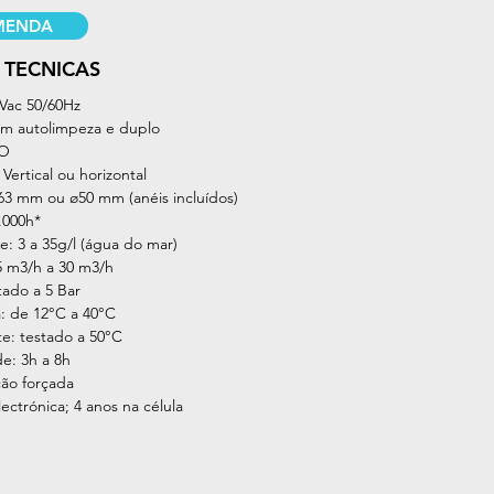
MENDA
 TÉCNICAS
Vac 50/60Hz
om autolimpeza e duplo
MO
ertical ou horizontal
ø63 mm ou ø50 mm (anéis incluídos)
5.000h*
de: 3 a 35g/l (água do mar)
5 m3/h a 30 m3/h
tado a 5 Bar
: de 12°C a 40°C
e: testado a 50°C
de: 3h a 8h
ção forçada
lectrónica; 4 anos na célula