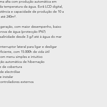
gama alta com produção automática em
 da temperatura da água. Ecrã LCD digital,
sistência e capacidade de produção de 10 a
s até 240m³.
a geração, com maior desempenho, baixo
prova de água (protecção IP67)
alinidade desde 3 g/l até à água do mar
rruptor lateral para ligar e desligar
ficiente, com 15.000h de vida útil
m menu simples e intuitivo
ão automática de hibernação
e de cobertura
e electrólise
 instalar
controladores externos