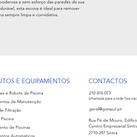
 poderosa e sem esforço das paredes da sua
urável, esta escova é ideal para remover
ina sempre limpa e convidativa.
UTOS E EQUIPAMENTOS
CONTACTOS
es e Robots de Piscina
210 476 073
(chamada para a rede fixa nac
ntos de Manutenção
geral@gotazul.pt
e Filtração
 Piscina
Rua Pé de Mouro, Edifíci
Centro Empresarial Sintra 
nto de Piscinas
2710-297 Sintra
ntos Automáticos