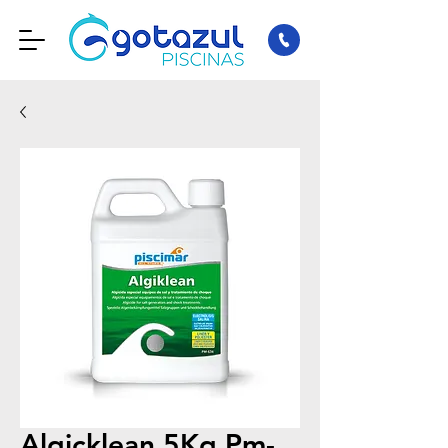
Algicklean 5Kg Pm-