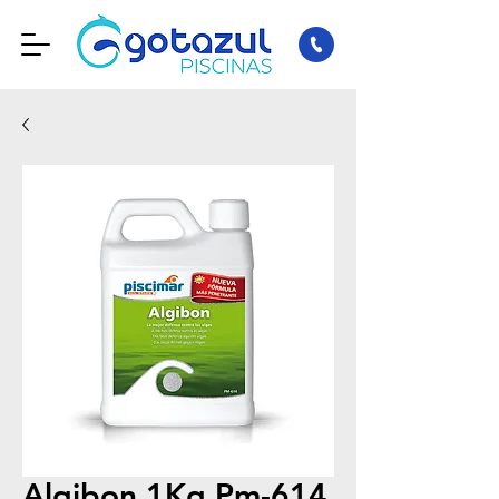
Algibon 1Kg Pm-614