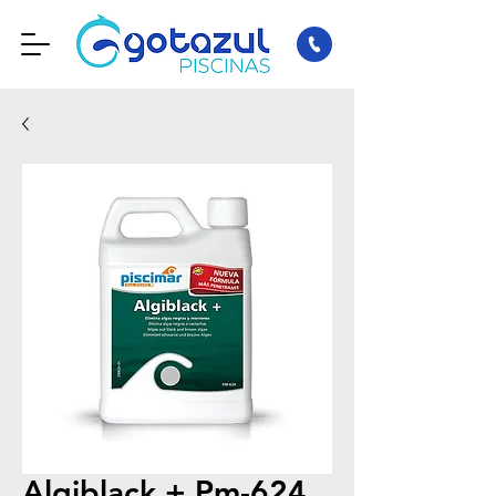
Algiblack + Pm-624