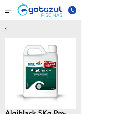
Algiblack 5Kg Pm-