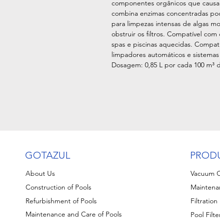
componentes orgânicos que causam
combina enzimas concentradas pode
para limpezas intensas de algas 
obstruir os filtros. Compatível com
spas e piscinas aquecidas. Compatí
limpadores automáticos e sistemas 
Dosagem: 0,85 L por cada 100 m³ 
GOTAZUL
PROD
About Us
Vacuum C
Construction of Pools
Maintena
Refurbishment of Pools
Filtratio
Maintenance and Care of Pools
Pool Filte