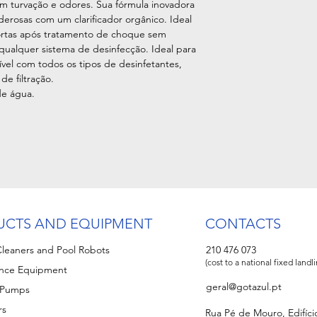
 turvação e odores. Sua fórmula inovadora
rosas com um clarificador orgânico. Ideal
mortas após tratamento de choque sem
 qualquer sistema de desinfecção. Ideal para
vel com todos os tipos de desinfetantes,
de filtração.
de água.
UCTS AND EQUIPMENT
CONTACTS
leaners and Pool Robots
210 476 073
(cost to a national fixed landl
nce Equipment
geral@gotazul.pt
n Pumps
rs
Rua Pé de Mouro, Edifíci