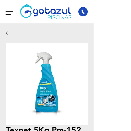
Texnet 5Kg Pm-152