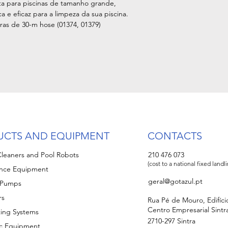
ta para piscinas de tamanho grande,
 e eficaz para a limpeza da sua piscina.
iras de 30-m hose (01374, 01379)
UCTS AND EQUIPMENT
CONTACTS
leaners and Pool Robots
210 476 073
(cost to a national fixed landl
nce Equipment
geral@gotazul.pt
n Pumps
rs
Rua Pé de Mouro, Edifíci
Centro Empresarial Sintra 
ting Systems
2710-297 Sintra
c Equipment