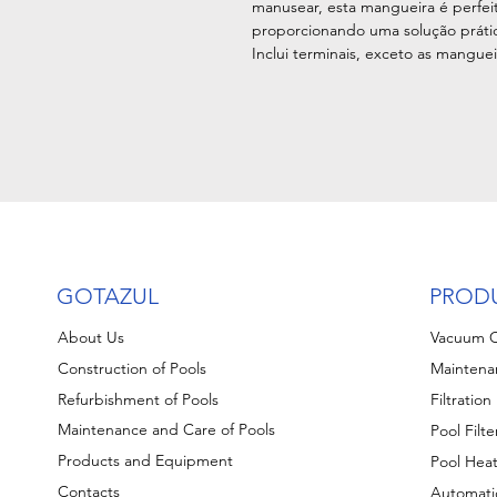
manusear, esta mangueira é perfei
proporcionando uma solução prática
Inclui terminais, exceto as mangue
GOTAZUL
PROD
About Us
Vacuum C
Construction of Pools
Maintena
Refurbishment of Pools
Filtratio
Maintenance and Care of Pools
Pool Filte
Products and Equipment
Pool Hea
Contacts
Automati