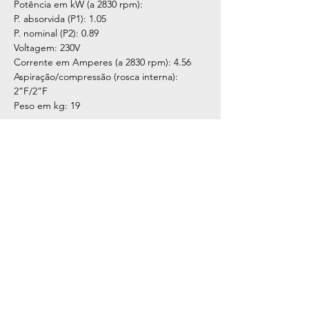
Potência em kW (a 2830 rpm):
P. absorvida (P1): 1.05
P. nominal (P2): 0.89
Voltagem: 230V
Corrente em Amperes (a 2830 rpm): 4.56
Aspiração/compressão (rosca interna):
2”F/2”F
Peso em kg: 19
CONTACTS
210 476 073
(cost to a national fixed landline network)
geral@gotazul.pt