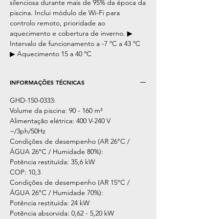
silenciosa durante mais de 95% da época da
piscina. Inclui módulo de Wi-Fi para
controlo remoto, prioridade ao
aquecimento e cobertura de inverno. ▶
Intervalo de funcionamento a -7 ºC a 43 ºC
▶ Aquecimento 15 a 40 ºC
INFORMAÇÕES TÉCNICAS
GHD-150-0333:
Volume da piscina: 90 - 160 m³
Alimentação elétrica: 400 V-240 V
~/3ph/50Hz
Condições de desempenho (AR 26°C /
ÁGUA 26°C / Humidade 80%):
Potência restituída: 35,6 kW
COP: 10,3
Condições de desempenho (AR 15°C /
ÁGUA 26°C / Humidade 70%):
Potência restituída: 24 kW
Potência absorvida: 0,62 - 5,20 kW