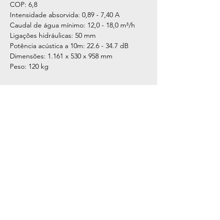
COP: 6,8
Intensidade absorvida: 0,89 - 7,40 A
Caudal de água mínimo: 12,0 - 18,0 m³/h
Ligações hidráulicas: 50 mm
Potência acústica a 10m: 22.6 - 34.7 dB
Dimensões: 1.161 x 530 x 958 mm
Peso: 120 kg
CONTACTS
210 476 073
(cost to a national fixed landline network)
geral@gotazul.pt