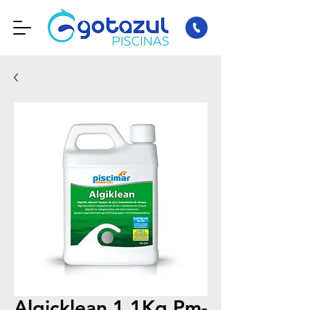
Algicklean 1,1Kg Pm-